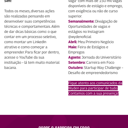
Sim!
vaga” com mais de 150 mil vagas
disponíveis de estágio e emprego,
Todos os meses, diversas ações
com exigência ou não de curso
são realizadas pensando em
superior.​
desenvolver suas competências
Semanalmente:
Divulgação de
técnicas e comportamentais. Além
Oportunidades de vagas e
de dar dicas básicas como: o que
estágios no Instagram
contar em um processo seletivo,
@wydenoficial
como montar um LinkedIn
Abril:
Meu Primeiro Negócio
atrativo e como começar a
Maio:
Feira de Estágios e
empreender. Para ficar por dentro,
Empregos
acesse o YouTube da sua
Agosto:
Jornada do Universitário
instituição – lá tem muito material
Setembro:
Carreira em Foco
bacana.
Outubro:
Startup Way Challenge –
Desafio de empreendedorismo
Fique atento aos comunicados da
Wyden para participar de tudo.
Contamos com a sua presença!