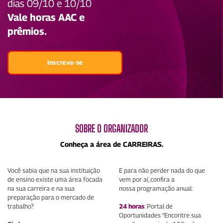
dias 09/10 e 10/10
Vale horas AAC e
prêmios.
Inscreva-se
SOBRE O ORGANIZADOR
Conheça a área de CARREIRAS.
Você sabia que na sua instituição
E para não perder nada do que
de ensino existe uma área focada
vem por aí, confira a
na sua carreira e na sua
nossa programação anual:​
preparação para o mercado de
trabalho?
24 horas
: Portal de
Oportunidades “Encontre sua