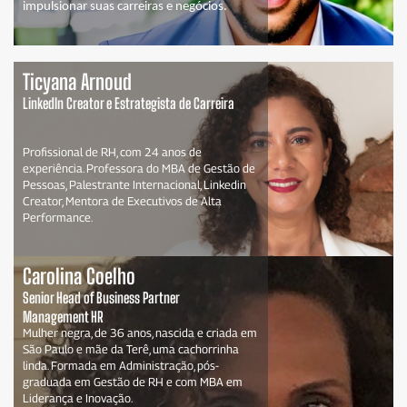
impulsionar suas carreiras e negócios.
Ticyana Arnoud
LinkedIn Creator e Estrategista de Carreira
Profissional de RH, com 24 anos de
experiência. Professora do MBA de Gestão de
Pessoas, Palestrante Internacional, Linkedin
Creator, Mentora de Executivos de Alta
Performance.
Carolina Coelho
Senior Head of Business Partner
Management HR
Mulher negra, de 36 anos, nascida e criada em
São Paulo e mãe da Terê, uma cachorrinha
linda. Formada em Administração, pós-
graduada em Gestão de RH e com MBA em
Liderança e Inovação.