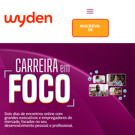
SOBRE O
ORGANIZADOR
INSCREVA-
SOBRE O
SE
CARREIRA EM
FOCO
PALESTRANTES
PROGRAMAÇÃO
Dois dias de encontros online com
grandes executivos e empregadores do
mercado, focados no seu
desenvolvimento pessoal e profissional.