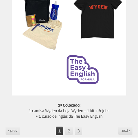
1º Colocado:
1 camisa Wyden da Loja Wyden + 1 kit Infojobs
+ 1 curso de inglês da The Easy English​
1
2
3
‹ prev
next ›