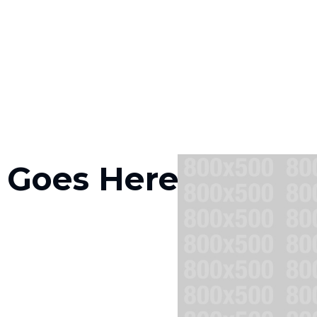
 Goes Here
G
_