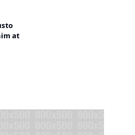
usto
nim at