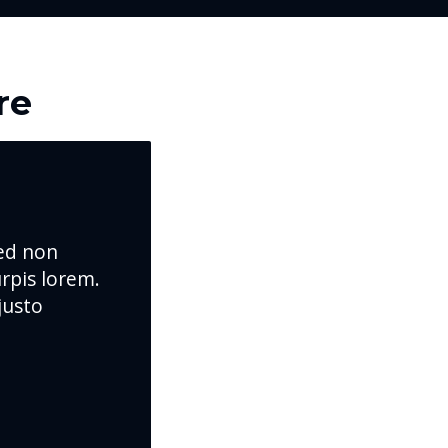
re
Sed non
urpis lorem.
justo