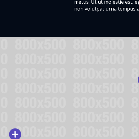
metus. Ut ut molestie est, eg
non volutpat urna tempus a